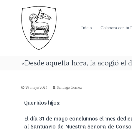
P
S
a
i
t
r
i
r
o
Inicio
Colabora con tu 
o
w
q
e
u
b
i
d
a
e
«Desde aquella hora, la acogió el 
l
d
a
e
P
H
a
e
29 mayo 2023
Santiago Gomez
r
r
r
r
Queridos hijos:
o
e
q
u
r
El día 31 de mayo concluimos el mes ded
i
a
al Santuario de Nuestra Señora de Consol
a
d