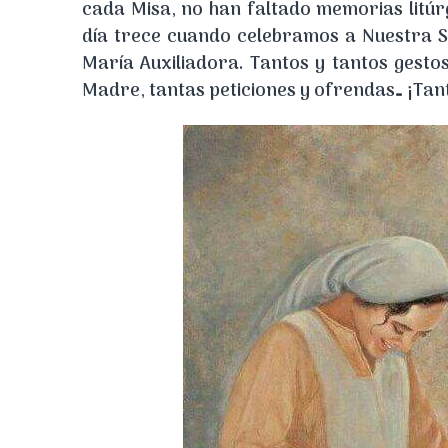
d
cada Misa, no han faltado memorias litú
e
e
día trece cuando celebramos a Nuestra S
l
H
María Auxiliadora. Tantos y tantos gesto
D
e
Madre, tantas peticiones y ofrendas… ¡Tant
u
r
r
q
e
u
r
e
a
d
e
l
D
u
q
u
e