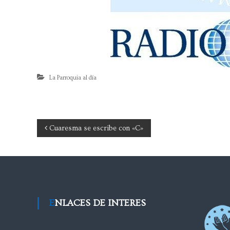
La Parroquia al día
Cuaresma se escribe con «C»
ENLACES DE INTERES